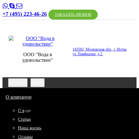
+7 (495) 223-46-26
ЗАКАЗАТЬ ЗВОНОК
143502, Московская обл., г. Истра,
ООО "Вода в
ул. Панфилова, д.2.
удовольствие"
КАТАЛОГ
МЕНЮ
О компании
О компании
О воде
Статьи
О воде
Наша жизнь
Отзывы
Статьи
Акции
Наша жизнь
Заказать воду
Отзывы