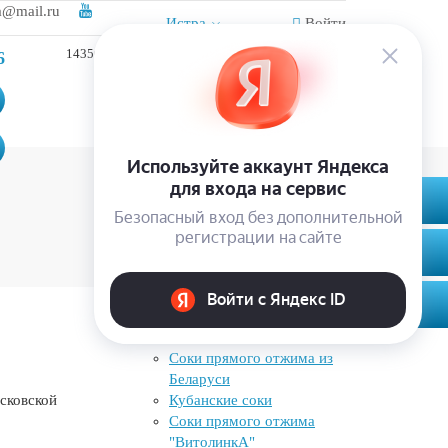
a@mail.ru
Истра
Войти
143502, Московская обл., г. Истра, ул. Панфилова,
6
д.2.
Соки
Соки прямого отжима из
Беларуси
осковской
Кубанские соки
Соки прямого отжима
"ВитолинкА"