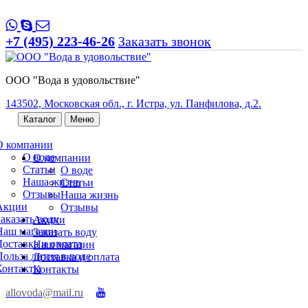
+7 (495) 223-46-26
Заказать звонок
ООО "Вода в удовольствие"
143502, Московская обл., г. Истра, ул. Панфилова, д.2.
Каталог
Меню
О компании
О воде
О компании
Статьи
О воде
Наша жизнь
Статьи
Отзывы
Наша жизнь
Акции
Отзывы
Заказать воду
Акции
Наш магазин
Заказать воду
Доставка и оплата
Наш магазин
Польза лития в воде
Доставка и оплата
Контакты
Контакты
allovoda@mail.ru