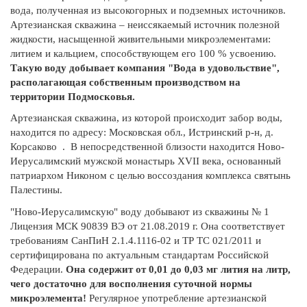
вода, полученная из высокогорных и подземных источников.
Артезианская скважина – неиссякаемый источник полезной
жидкости, насыщенной живительными микроэлементами:
литием и кальцием, способствующем его 100 % усвоению.
Такую воду добывает компания "Вода в удовольствие",
располагающая собственным производством на
территории Подмосковья.
Артезианская скважина, из которой происходит забор воды,
находится по адресу: Московская обл., Истринский р-н, д.
Корсаково . В непосредственной близости находится Ново-
Иерусалимский мужской монастырь XVII века, основанный
патриархом Никоном с целью воссоздания комплекса святынь
Палестины.
"Ново-Иерусалимскую" воду добывают из скважины № 1
Лицензия МСК 90839 ВЭ от 21.08.2019 г. Она соответствует
требованиям СанПиН 2.1.4.1116-02 и ТР ТС 021/2011 и
сертифицирована по актуальным стандартам Российской
Федерации.
Она содержит от 0,01 до 0,03 мг лития на литр,
чего достаточно для восполнения суточной нормы
микроэлемента!
Регулярное употребление артезианской