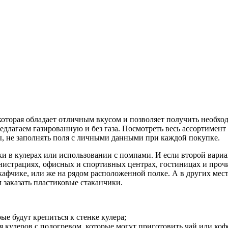
которая обладает отличным вкусом и позволяет получить необхо
предлагаем газированную и без газа. Посмотреть весь ассортимент
зы, не заполнять поля с личными данными при каждой покупке.
и в кулерах или использовании с помпами. И если второй вариан
истрациях, офисных и спортивных центрах, гостиницах и прочи
шкафчике, или же на рядом расположенной полке. А в других мес
м заказать пластиковые стаканчики.
ые будут крепиться к стенке кулера;
я кулеров с подогревом, которые могут приготовить чай или коф