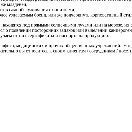
аже младенец;
матов самообслуживания с напитками;
более узнаваемым бренд, или же подчеркнуть корпоративный стил
 находятся под прямыми солнечными лучами или на морозе, их с
я о появлении посторонних запахов или выделении канцерогенов 
лучаем от них сертификаты и паспорта на продукцию.
я, офиса, медицинских и прочих общественных учреждений. Это 
ительно вы относитесь к своим клиентам / сотрудникам / посет