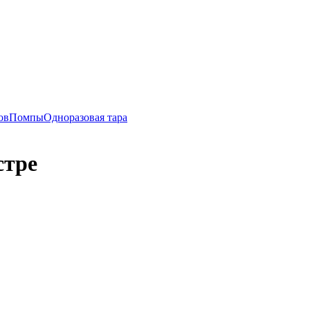
ов
Помпы
Одноразовая тара
стре