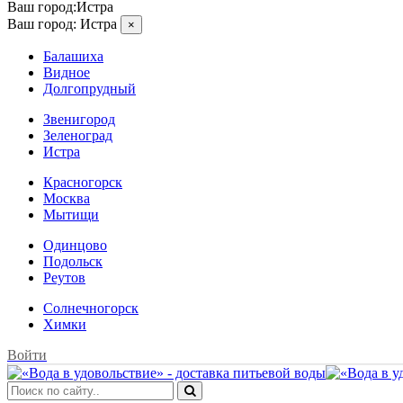
Ваш город:
Истра
Ваш город:
Истра
×
Балашиха
Видное
Долгопрудный
Звенигород
Зеленоград
Истра
Красногорск
Москва
Мытищи
Одинцово
Подольск
Реутов
Солнечногорск
Химки
Войти