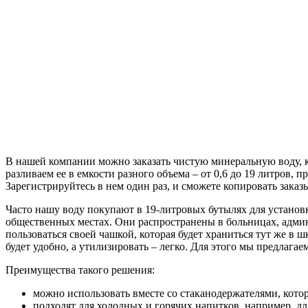
В нашей компании можно заказать чистую минеральную воду, 
разливаем ее в емкости разного объема – от 0,6 до 19 литров, 
Зарегистрируйтесь в нем один раз, и сможете копировать зака
Часто нашу воду покупают в 19-литровых бутылях для установк
общественных местах. Они распространены в больницах, админ
пользоваться своей чашкой, которая будет храниться тут же в 
будет удобно, а утилизировать – легко. Для этого мы предлагае
Преимущества такого решения:
можно использовать вместе со стаканодержателями, котор
подходят для холодных и горячих напитков, например, дл