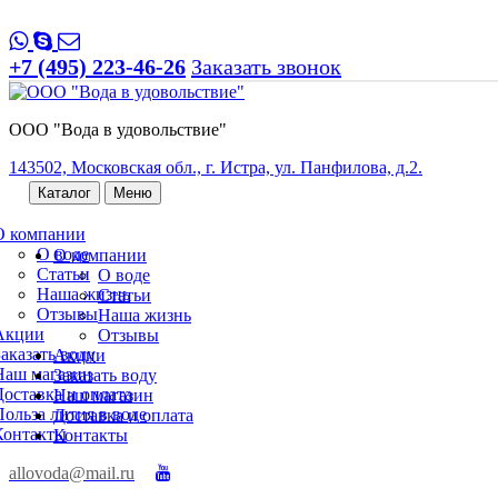
+7 (495) 223-46-26
Заказать звонок
ООО "Вода в удовольствие"
143502, Московская обл., г. Истра, ул. Панфилова, д.2.
Каталог
Меню
О компании
О воде
О компании
Статьи
О воде
Наша жизнь
Статьи
Отзывы
Наша жизнь
Акции
Отзывы
Заказать воду
Акции
Наш магазин
Заказать воду
Доставка и оплата
Наш магазин
Польза лития в воде
Доставка и оплата
Контакты
Контакты
allovoda@mail.ru