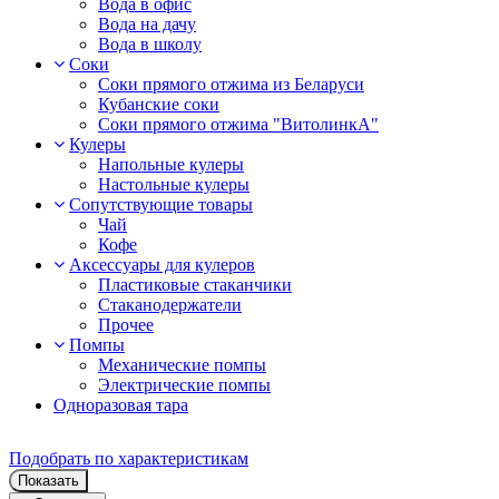
Вода в офис
Вода на дачу
Вода в школу
Соки
Соки прямого отжима из Беларуси
Кубанские соки
Соки прямого отжима "ВитолинкА"
Кулеры
Напольные кулеры
Настольные кулеры
Сопутствующие товары
Чай
Кофе
Аксессуары для кулеров
Пластиковые стаканчики
Стаканодержатели
Прочее
Помпы
Механические помпы
Электрические помпы
Одноразовая тара
Подобрать по характеристикам
Показать