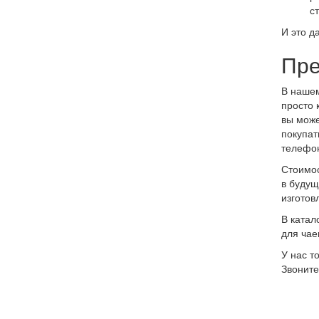
с
И это д
Пре
В нашем
просто 
вы може
покупат
телефо
Стоимос
в будущ
изготов
В катал
для чае
У нас т
Звоните