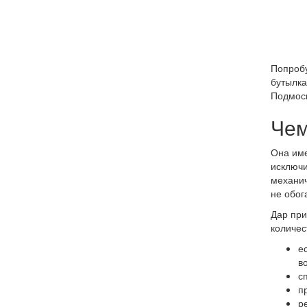
Попробу
бутылка
Подмоск
Чем
Она име
исключи
механич
не обог
Дар при
количес
е
во
с
п
р