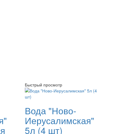
Быстрый просмотр
Вода "Ново-
я"
Иерусалимская"
ая
5л (4 шт)