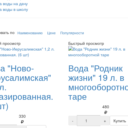
а воды на дачу
а воды в школу
вать по
Наименованию
Цене
Популярности
й просмотр
Быстрый просмотр
а "Ново-
Вода "Родник
усалимская"
жизни" 19 л. в
л.
многооборотн
азированная.
таре
шт)
480
330
-
+
Купить