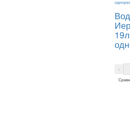
Вод
Иер
19л
одн
-
Сравн