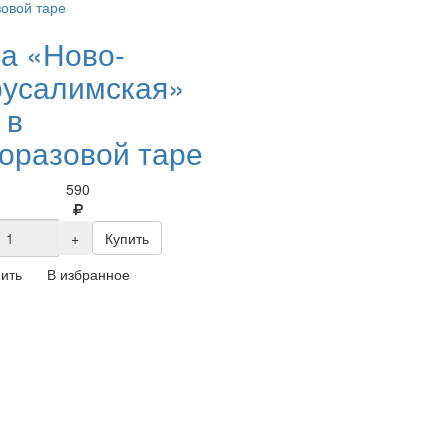
а «Ново-
усалимская»
 в
оразовой таре
590
+
Купить
ить
В избранное