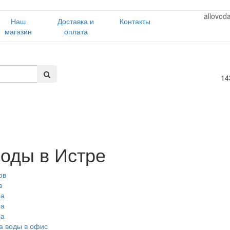
allovod
Наш
Доставка и
Контакты
магазин
оплата
14
воды в Истре
ов
в
ра
ра
ра
а воды в офис