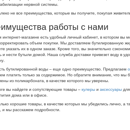
табилизации нервной системы.
алеко не все преимущества, которые вы получите, покупая живитель
имущества работы с нами
 интернет-магазине есть удобный личный кабинет, в котором вы м
корректировать объем покупки. Мы доставляем бутилированную жид
те указать их в одном заказе. Кроме того, вы значительно сэконом
ь и нести бутыли домой. Наша служба доставки привезет воду в удо
ну.
ть бутилированной воды – еще одно преимущество. Предлагаем
о
ем платить только за содержимое. Но обратите внимание, что мы бе
лены из поликарбоната, в качестве которого мы уверены.
оге вы найдете и сопутствующие товары –
кулеры
и
аксессуары
для
пития дома или в офисе.
олько хорошие товары, в качестве которых мы убедились лично, а т
, и мы расскажем подробности.