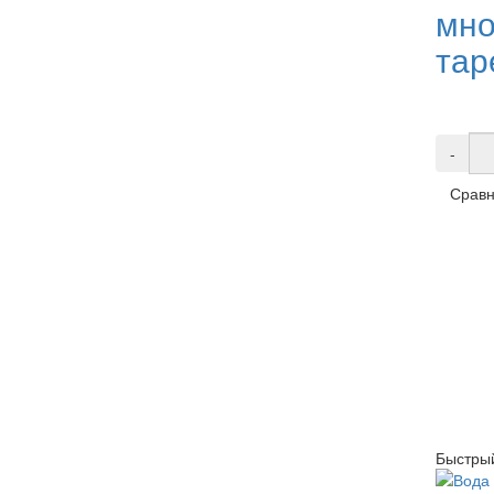
мно
тар
-
Сравн
Быстры