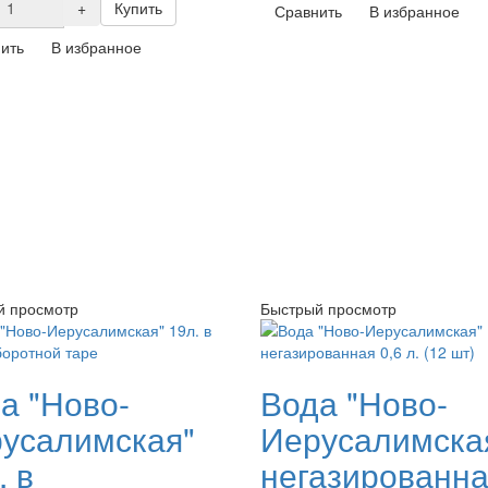
+
Купить
Сравнить
В избранное
ить
В избранное
й просмотр
Быстрый просмотр
а "Ново-
Вода "Ново-
усалимская"
Иерусалимска
. в
негазированн