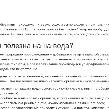
йте нашу природную питьевую воду, и вы не захотите покупать ник
х объемом 0,6-19 л, а также заказав бесплатно 1 литр на пробу. Д
овью. Полный список можно найти на сайте, или же уточнить инф
 полезна наша вода?
ет природное происхождение – добывается из артезианской скваж
тельной чистоте она не требует проведения очистки температурой
еские фильтры, а обеззараживание производится ультрафиолетом.
ащать его искусственно.
роды отлично усваивается, не имеет ограничений по применению. 
твах. Она позволяет частично насытить организм микроэлементам
стественная защита водоносного горизонта слоем глины, что обеспе
д, осадков;
пособность тонизировать организм, восстанавливать силы, выводить
ри правильном режиме питья можно избавиться от лишнего веса;
егулярное употребление приводит к улучшению памяти, качества но