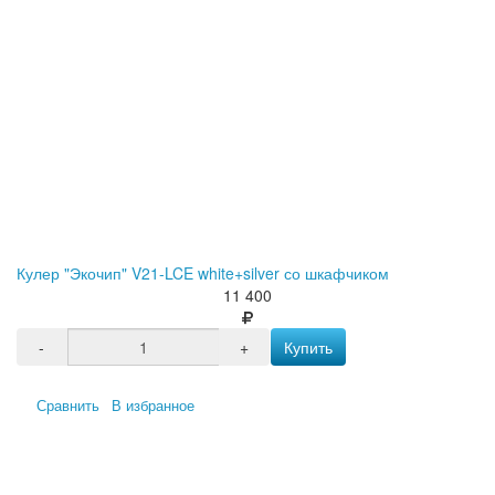
Кулер "Экочип" V21-LCE white+silver со шкафчиком
11 400
-
+
Купить
Сравнить
В избранное