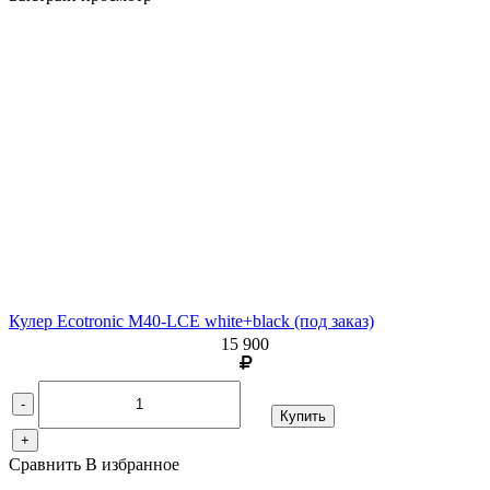
Кулер Ecotronic M40-LCE white+black (под заказ)
15 900
-
Купить
+
Сравнить
В избранное