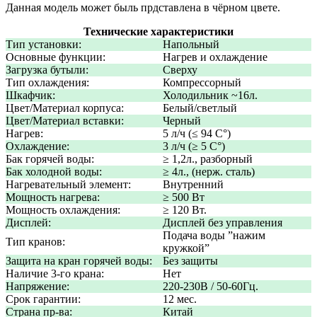
Данная модель может быль прдставлена в чёрном цвете.
Технические характеристики
Тип установки:
Напольный
Основные функции:
Нагрев и охлаждение
Загрузка бутыли:
Сверху
Тип охлаждения:
Компрессорный
Шкафчик:
Холодильник ~16л.
Цвет/Материал корпуса:
Белый/светлый
Цвет/Материал вставки:
Черный
Нагрев:
5 л/ч (≤ 94 C°)
Охлаждение:
3 л/ч (≥ 5 C°)
Бак горячей воды:
≥ 1,2л., разборный
Бак холодной воды:
≥ 4л., (нерж. сталь)
Нагревательный элемент:
Внутренний
Мощность нагрева:
≥ 500 Вт
Мощность охлаждения:
≥ 120 Вт.
Дисплей:
Дисплей без управления
Подача воды ”нажим
Тип кранов:
кружкой”
Защита на кран горячей воды:
Без защиты
Наличие 3-го крана:
Нет
Напряжение:
220-230В / 50-60Гц.
Срок гарантии:
12 мес.
Страна пр-ва:
Китай