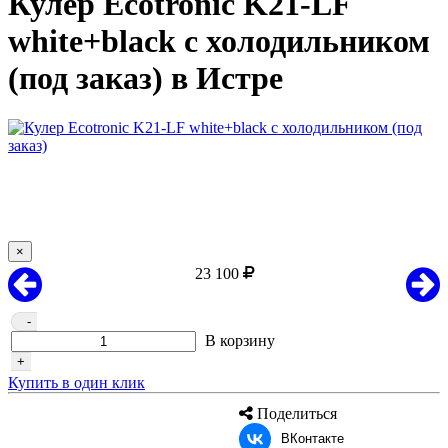
Кулер Ecotronic K21-LF
white+black с холодильником
(под заказ) в Истре
×
23 100
-
В корзину
+
Купить в один клик
Поделиться
ВКонтакте