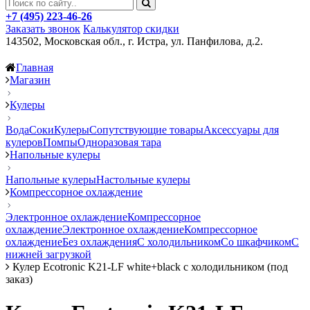
+7 (495) 223-46-26
Заказать звонок
Калькулятор скидки
143502, Московская обл., г. Истра, ул. Панфилова, д.2.
Главная
Магазин
Кулеры
Вода
Соки
Кулеры
Сопутствующие товары
Аксессуары для
кулеров
Помпы
Одноразовая тара
Напольные кулеры
Напольные кулеры
Настольные кулеры
Компрессорное охлаждение
Электронное охлаждение
Компрессорное
охлаждение
Электронное охлаждение
Компрессорное
охлаждение
Без охлаждения
С холодильником
Со шкафчиком
С
нижней загрузкой
Кулер Ecotronic K21-LF white+black с холодильником (под
заказ)