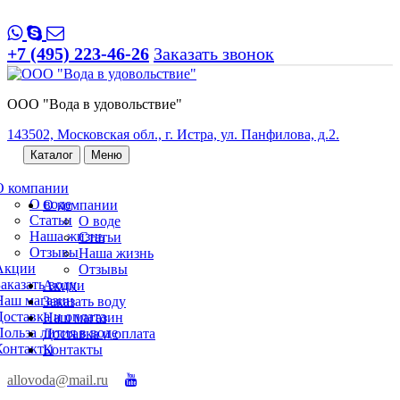
+7 (495) 223-46-26
Заказать звонок
ООО "Вода в удовольствие"
143502, Московская обл., г. Истра, ул. Панфилова, д.2.
Каталог
Меню
О компании
О воде
О компании
Статьи
О воде
Наша жизнь
Статьи
Отзывы
Наша жизнь
Акции
Отзывы
Заказать воду
Акции
Наш магазин
Заказать воду
Доставка и оплата
Наш магазин
Польза лития в воде
Доставка и оплата
Контакты
Контакты
allovoda@mail.ru