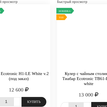
й просмотр
Быстрый просмотр
А
НОВИНКА
ТОП
 Ecotronic H1-LE White v.2
Кулер с чайным столи
(под заказ)
Тиабар Ecotronic TB61
white
12 600
13 000
+
КУПИТЬ
-
+
КУПИ