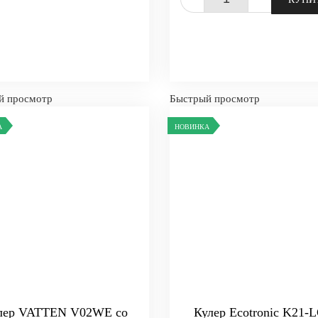
й просмотр
Быстрый просмотр
А
НОВИНКА
лер VATTEN V02WE со
Кулер Ecotronic K21-