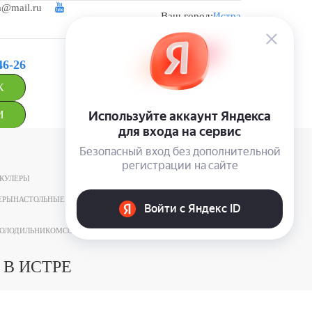
a@mail.ru
Ваш город:
Истра
Войти
46-26
143502, Московская обл., г. Истра, ул.
Панфилова, д.2.
К
И
КУЛЕРЫ
ЕРЫ
НАСТОЛЬНЫЕ КУЛЕРЫ
ХОЛОДИЛЬНИКОМ
СО ШКАФЧИКОМ
С НИЖНЕЙ ЗАГРУЗКОЙ
 В ИСТРЕ