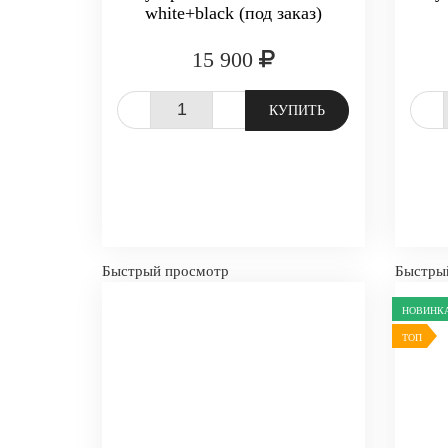
white+black (под заказ)
15 900
-
+
-
КУПИТЬ
Быстрый просмотр
Быстры
НОВИНК
ТОП