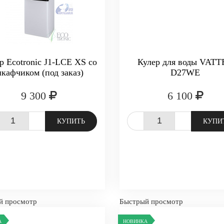
р Ecotronic J1-LCE XS со
Кулер для воды VAT
кафчиком (под заказ)
D27WE
9 300
6 100
+
-
+
КУПИТЬ
КУПИ
й просмотр
Быстрый просмотр
А
НОВИНКА