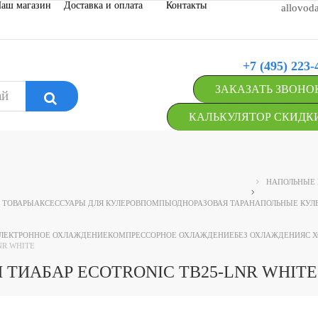
аш магазин
Доставка и оплата
Контакты
allovod
+7 (495) 223-
ЗАКАЗАТЬ ЗВОНО
КАЛЬКУЛЯТОР СКИДК
НАПОЛЬНЫЕ 
 ТОВАРЫ
АКСЕССУАРЫ ДЛЯ КУЛЕРОВ
ПОМПЫ
ОДНОРАЗОВАЯ ТАРА
НАПОЛЬНЫЕ КУЛ
ЛЕКТРОННОЕ ОХЛАЖДЕНИЕ
КОМПРЕССОРНОЕ ОХЛАЖДЕНИЕ
БЕЗ ОХЛАЖДЕНИЯ
С 
NR WHITE
ТИАБАР ECOTRONIC TB25-LNR WHITE