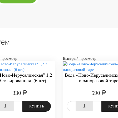
уем
 просмотр
Быстрый просмотр
"Ново-Иерусалимская" 1,2
Вода «Ново-Иерусалимск
Негазированная. (6 шт)
в одноразовой тар
330
590
+
-
+
КУПИТЬ
КУП