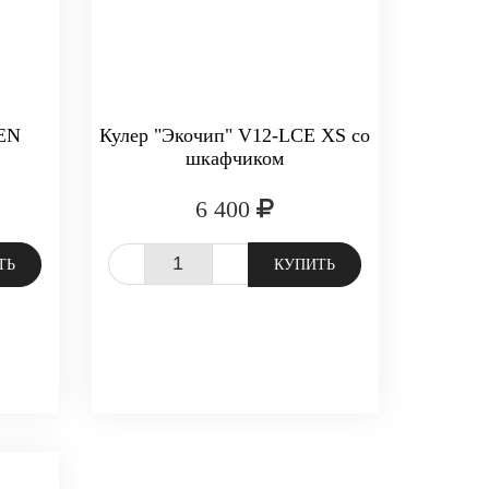
TEN
Кулер "Экочип" V12-LCE XS со
шкафчиком
6 400
-
+
ТЬ
КУПИТЬ