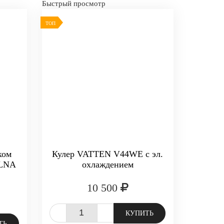
Быстрый просмотр
ТОП
ком
Кулер VATTEN V44WE с эл.
-LNA
охлаждением
10 500
-
+
КУПИТЬ
ТЬ