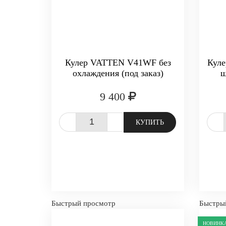
Кулер VATTEN V41WF без
Куле
охлаждения (под заказ)
ш
9 400
-
+
-
КУПИТЬ
Быстрый просмотр
Быстры
НОВИНК