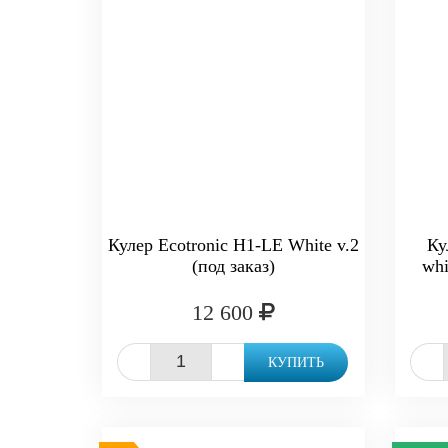
Кулер Ecotronic H1-LE White v.2
Ку
(под заказ)
whi
12 600
-
+
-
КУПИТЬ