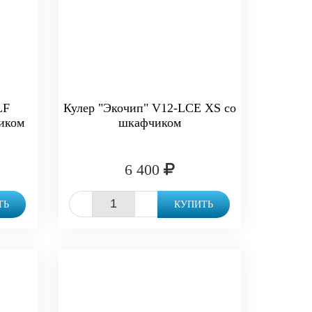
LF
Кулер "Экочип" V12-LCE XS со
ником
шкафчиком
6 400
-
+
ТЬ
КУПИТЬ