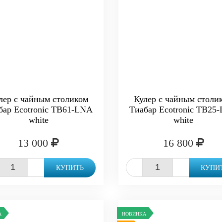
лер с чайным столиком
Кулер с чайным столи
бар Ecotronic TB61-LNA
Тиабар Ecotronic TB25
white
white
13 000
16 800
+
-
+
КУПИТЬ
КУПИ
А
НОВИНКА