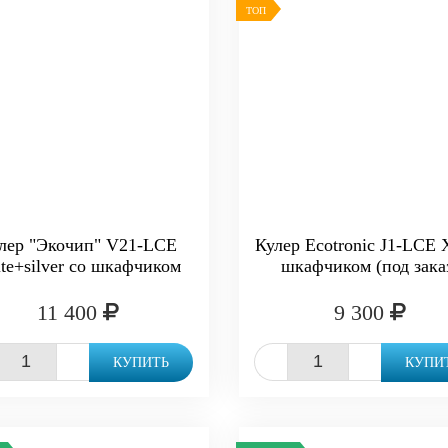
ТОП
лер "Экочип" V21-LCE
Кулер Ecotronic J1-LCE 
te+silver со шкафчиком
шкафчиком (под зака
11 400
9 300
+
-
+
КУПИТЬ
КУПИ