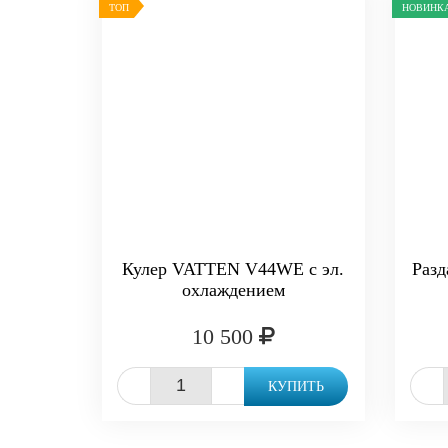
ТОП
НОВИНК
Кулер VATTEN V44WE с эл.
Разд
охлаждением
10 500
-
+
-
КУПИТЬ