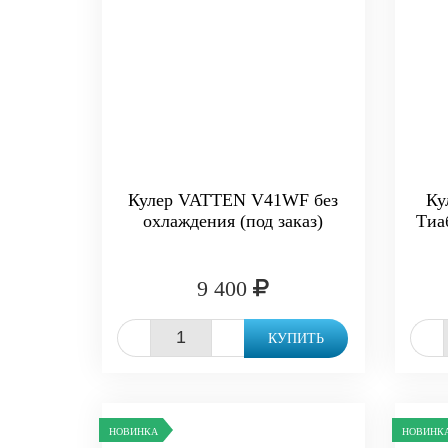
Кулер VATTEN V41WF без
Ку
охлаждения (под заказ)
Тиа
9 400
-
+
-
КУПИТЬ
НОВИНКА
НОВИНК