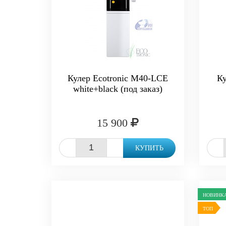
Кулер Ecotronic M40-LCE
К
white+black (под заказ)
15 900
-
+
-
КУПИТЬ
НОВИНК
ТОП