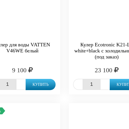
улер для воды VATTEN
Кулер Ecotronic K21-
V46WE белый
white+black с холодиль
(под заказ)
9 100
23 100
+
-
+
КУПИТЬ
КУПИ
А