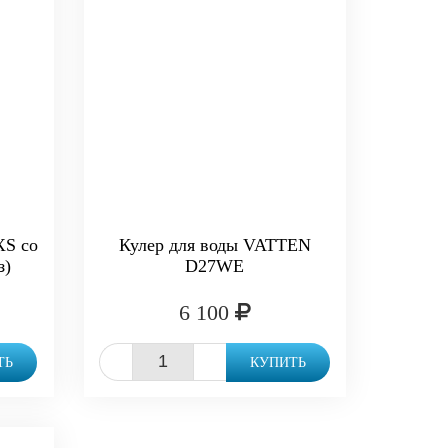
XS со
Кулер для воды VATTEN
з)
D27WE
6 100
-
+
ТЬ
КУПИТЬ