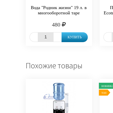
Вода "Родник жизни" 19 л. в
П
многооборотной таре
Ecot
480
-
+
-
КУПИТЬ
Похожие товары
НОВИНК
ТОП