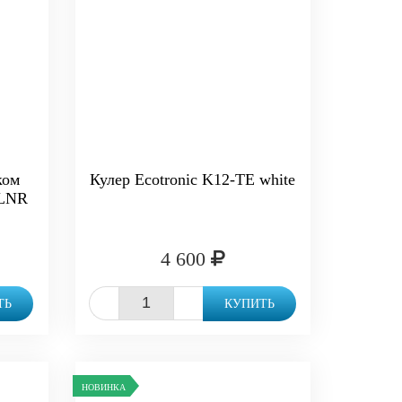
ком
Кулер Ecotronic K12-TE white
-LNR
4 600
-
+
ТЬ
КУПИТЬ
НОВИНКА