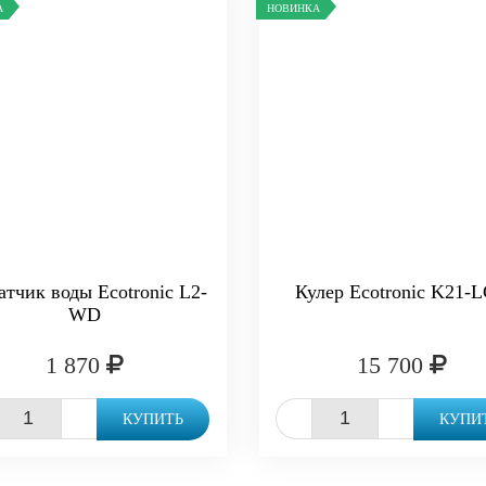
А
НОВИНКА
атчик воды Ecotronic L2-
Кулер Ecotronic K21-
WD
1 870
15 700
+
-
+
КУПИТЬ
КУПИ