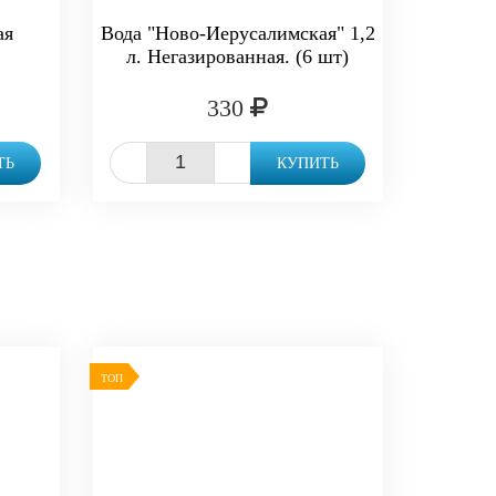
ая
Вода "Ново-Иерусалимская" 1,2
л. Негазированная. (6 шт)
330
-
+
ТЬ
КУПИТЬ
ТОП