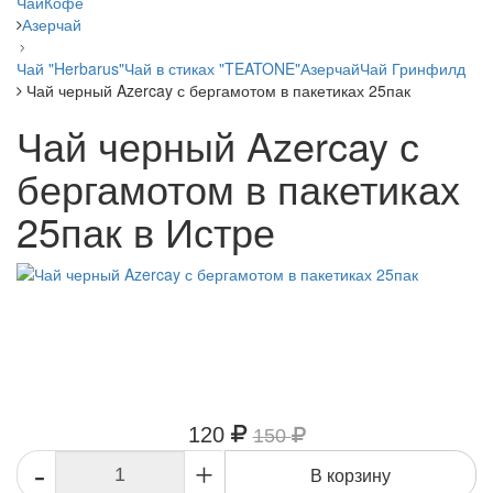
Чай
Кофе
Азерчай
Чай "Herbarus"
Чай в стиках "TEATONE"
Азерчай
Чай Гринфилд
Чай черный Azercay с бергамотом в пакетиках 25пак
Чай черный Azercay с
бергамотом в пакетиках
25пак в Истре
-20%
120
150
-
+
В корзину