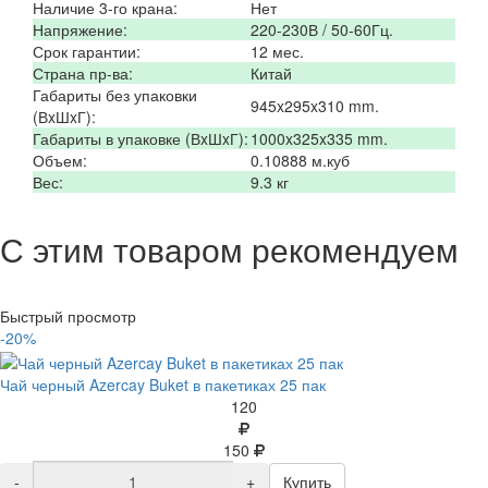
Наличие 3-го крана:
Нет
Напряжение:
220-230В / 50-60Гц.
Срок гарантии:
12 мес.
Страна пр-ва:
Китай
Габариты без упаковки
945x295x310 mm.
(ВxШxГ):
Габариты в упаковке (ВxШxГ):
1000x325x335 mm.
Объем:
0.10888 м.куб
Вес:
9.3 кг
С этим товаром рекомендуем
Быстрый просмотр
-20%
Чай черный Azercay Buket в пакетиках 25 пак
120
150
-
+
Купить