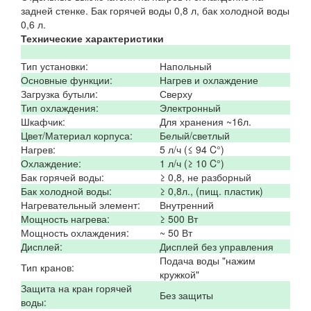
задней стенке. Бак горячей воды 0,8 л, бак холодной воды
0,6 л.
Технические характеристики
Тип установки:
Напольный
Основные функции:
Нагрев и охлаждение
Загрузка бутыли:
Сверху
Тип охлаждения:
Электронный
Шкафчик:
Для хранения ~16л.
Цвет/Материал корпуса:
Белый/светлый
Нагрев:
5 л/ч (≤ 94 C°)
Охлаждение:
1 л/ч (≥ 10 C°)
Бак горячей воды:
≥ 0,8, не разборный
Бак холодной воды:
≥ 0,8л., (пищ. пластик)
Нагревательный элемент:
Внутренний
Мощность нагрева:
≥ 500 Вт
Мощность охлаждения:
~ 50 Вт
Дисплей:
Дисплей без управления
Подача воды "нажим
Тип кранов:
кружкой"
Защита на кран горячей
Без защиты
воды: